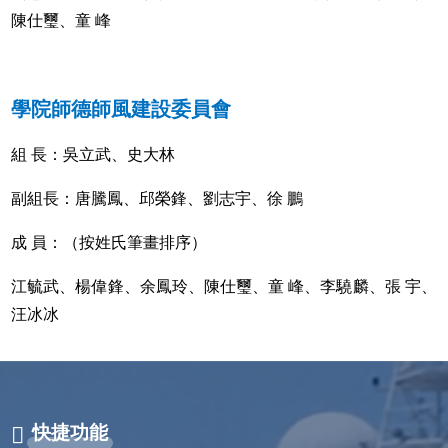
陳仕璽、童 峰
學院師德師風建設委員會
組 長：吳立武、史大林
副組長：唐騰鳳、邱榮鋒、劉志宇、徐 鵬
成 員：（按姓氏筆畫排序）
江毓武、楊偉鋒、余鳳玲、陳仕璽、童 峰、李驍麟、張 宇、
汪冰冰
快捷功能