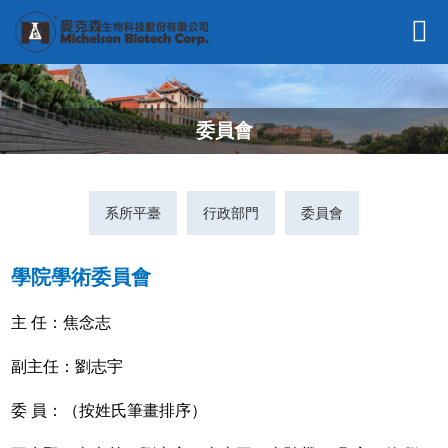
委員會
系所平臺
行政部門
委員會
學院學術委員會
主 任：焦念志
副主任：劉志宇
委 員：（按姓氏筆畫排序）