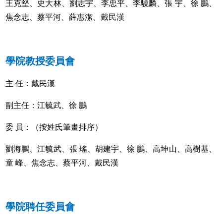
王克堅、史大林、劉志宇、李忠平、李驍麟、張 宇、徐 鵬、
焦念志、蔡平河、薛惠潔、戴民漢
學院教授委員會
主 任：戴民漢
副主任：江毓武、徐 鵬
委 員：（按姓氏筆畫排序）
劉海鵬、江毓武、張 瑤、胡建宇、徐 鵬、高坤山、高樹基、
童 峰、焦念志、蔡平河、戴民漢
學院聘任委員會