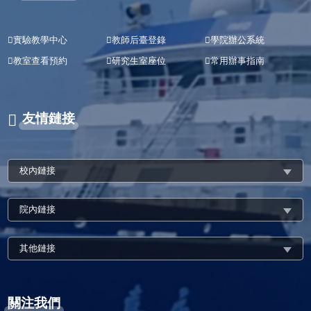
實驗教學中心
教師后臺登錄
學院辦公系統
教室查看預約
研究生室座位
常用辦事指南
友情鏈接
校內鏈接
院內鏈接
其他鏈接
關注我們