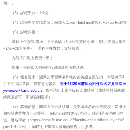
周）；
（3）課程學分：1學分
（4）課程主要授課老師：南加大David Hutchins教授和Feixue Fu教授
（5）課程內容：
-每日上午授課/講座；下午實驗（組成3個實驗小組，每組2名廈大學生
+2名南加大學生）；課程考核方式：實驗報告；
-九龍江口海上實習一天；
-周末可與南加大同學自行組織參觀考察活動。
（6）報名要求：濃厚的學習興趣和較好的英語交流能力，學院將于4
月下旬面試選拔。若有意向報名，
請
于
4
月
20
日前
填寫附件報名表并發送至
yeweiwei@xmu.edu.cn
，郵件請附上電子版個人成績單（成績單與系統成
績截圖皆可，不做強制要求）。
（7）其他信息：南加大位于洛杉磯，是美國著名的高等院校；其海洋
和相關專業亦具一定聲望。Hutchins教授為全球變化（特別是海洋酸化領
域）著名學者（https://dornsife.usc.edu/cf/faculty-and-staff/faculty.cfm?
pid=1012505）。同時附上南加大發布的廣告，供參考。