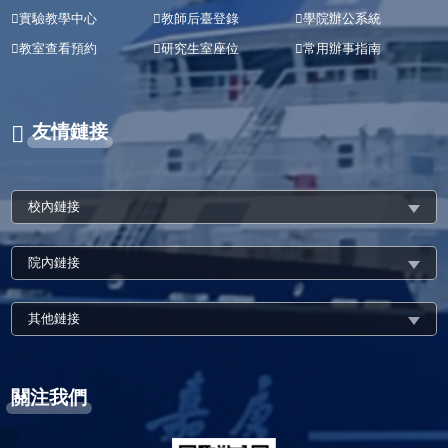
實驗教學中心
教師后臺登錄
學院辦公系統
教室查看預約
研究生室座位
常用辦事指南
友情鏈接
校內鏈接
院內鏈接
其他鏈接
關注我們