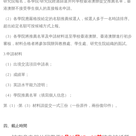
研究院報名，各學院/研究院經過篩選并向學校臺港澳辦提交推薦名單，臺
港澳辦不接受學生個人的直接報名申請。
（2）各學院應嚴格按給定的名額推薦候選人，候選人多于一名時請排序。
超出給定名額可按候補方式上報。
（3）各學院將推薦名單及申請材料送至學校臺港澳辦。臺港澳辦進行初步
審核，材料合格者將參加我辦與教務處、學生處、研究生院組織的面試。
3.申請材料
（1）出境交流項目申請表；
（2）成績單；
（3）英語水平能力證明；
（4）學院推薦名單（填寫個人信息）；
第（1）-第（3）材料請提交一式三份（一份原件，兩份復印件）。
四、截止時間