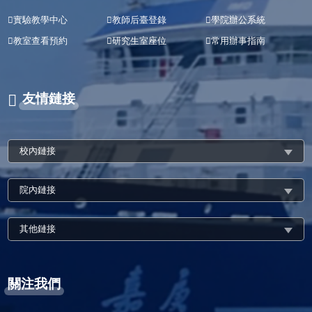
實驗教學中心
教師后臺登錄
學院辦公系統
教室查看預約
研究生室座位
常用辦事指南
友情鏈接
校內鏈接
院內鏈接
其他鏈接
關注我們