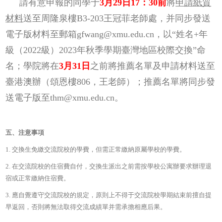
請有意申報的同學于
3月29日17：30前
將
申請紙質
材料
送至周隆泉樓B3-203王冠菲老師處
，并同步發送
電子版材料至郵箱gfwang@xmu.edu.cn，以“姓名+年
級（2022級）2023年秋季學期臺灣地區校際交換”命
名；學院將在
3月31日
之前將推薦名單及申請材料送至
臺港澳辦（頌恩樓806，王老師）；推薦名單將同步發
送電子版至thm@xmu.edu.cn。
五、注意事項
1. 交換生免繳交流院校的學費，但需正常繳納原屬學校的學費。
2. 在交流院校的住宿費自付，交換生派出之前需按學校公寓辦要求辦理退
宿或正常繳納住宿費。
3. 應自覺遵守交流院校的規定，原則上不得于交流院校學期結束前擅自提
早返回，否則將無法取得交流成績單并需承擔相應后果。