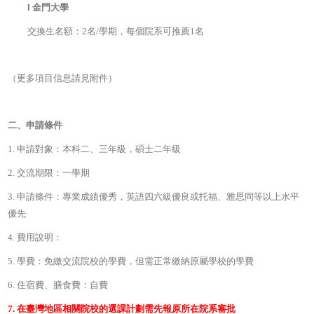
l
金門大學
交換生名額：2名/學期，每個院系可推薦1名
（更多項目信息請見附件）
二、申請條件
1. 申請對象：本科二、三年級，碩士二年級
2. 交流期限：一學期
3. 申請條件：專業成績優秀，英語四六級優良或托福、雅思同等以上水平
優先
4. 費用說明：
5. 學費：免繳交流院校的學費，但需正常繳納原屬學校的學費
6. 住宿費、膳食費：自費
7.
在臺灣地區相關院校的選課計劃需先報原所在院系審批