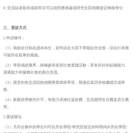
8. 交流結束取得成績單后可以按照教務處或研究生院相關規定轉換學分
三、選拔方式
1.申請條件：
（1）我校全日制在讀本科生，若申請在大四下學期赴外交換，須自行承擔
可能存在延畢的風險。
（2）
學習成績優秀，積極參與各類社會實踐活動，富有良好的組織能力、
溝通能力和服務社會的責任意識。
（3）愿意到各交流院校相關專業插班學習，期滿后返回本校繼續完成學
業。
（4）家庭經濟條件許可，有能力承擔往返旅費、交流期間生活費及其它費
用。
2.選拔辦法
（1）
凡符合條件的學生均可在所在學院/研究院規定的時間內向所在學院/